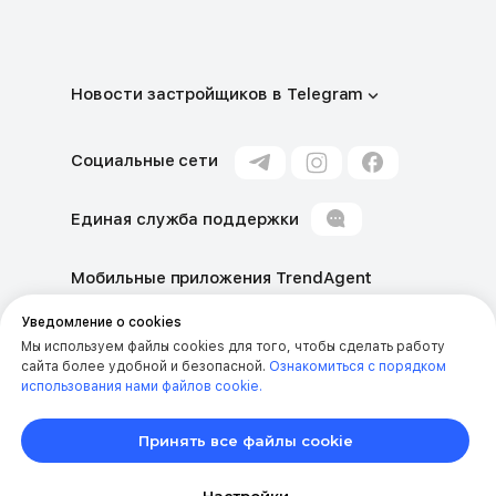
Новости застройщиков в Telegram
ОАЭ
UAE
Социальные сети
Москва
Moscow
Единая служба поддержки
Санкт-Петербург
Saint-Petersburg
Мобильные приложения TrendAgent
Краснодар
Krasnodar
AppStore
GooglePlay
HUAWEI AppGallery
Уведомление о cookies
Сочи
Sochi
Мы используем файлы cookies для того, чтобы сделать работу
сайта более удобной и безопасной.
Ознакомиться с порядком
Крым
Crimea
использования нами файлов cookie.
Ростов-на-Дону
Rostov-on-Don
© «TrendAgent»,
Принять все файлы cookie
2016—2026
Казань
Kazan
Юридические документы